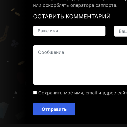
или оскорблять оператора саппорта.
ОСТАВИТЬ КОММЕНТАРИЙ
Сохранить моё имя, email и адрес са