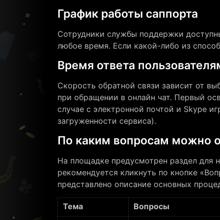
График работы саппорта
Сотрудники службы поддержки доступны
любое время. Если какой-либо из способ
Время ответа пользователя
Скорость обратной связи зависит от вы
при обращении в онлайн чат. Первый ос
случае с электронной почтой и Skype иг
загруженности сервиса).
По каким вопросам можно 
На площадке предусмотрен раздел для 
рекомендуется кликнуть по кнопке «Вопр
представлено описание основных процед
Тема
Вопросы