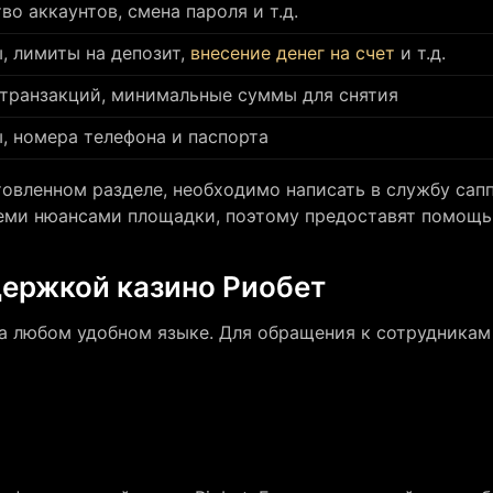
о аккаунтов, смена пароля и т.д.
 лимиты на депозит,
внесение денег на счет
и т.д.
 транзакций, минимальные суммы для снятия
, номера телефона и паспорта
товленном разделе, необходимо написать в службу сапп
еми нюансами площадки, поэтому предоставят помощь
держкой казино Риобет
а любом удобном языке. Для обращения к сотрудникам