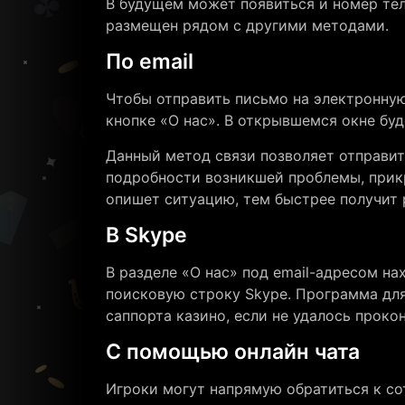
В будущем может появиться и номер теле
размещен рядом с другими методами.
По email
Чтобы отправить письмо на электронную 
кнопке «О нас». В открывшемся окне буд
Данный метод связи позволяет отправит
подробности возникшей проблемы, прик
опишет ситуацию, тем быстрее получит 
В Skype
В разделе «О нас» под email-адресом на
поисковую строку Skype. Программа для
саппорта казино, если не удалось проко
С помощью онлайн чата
Игроки могут напрямую обратиться к со