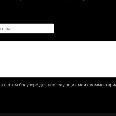
йта в этом браузере для последующих моих комментари