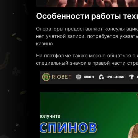
Особенности работы тех
Операторы предоставляют консультацию
нет учетной записи, потребуется указат
казино.
На платформе также можно общаться с 
специальный значок в правой части стр