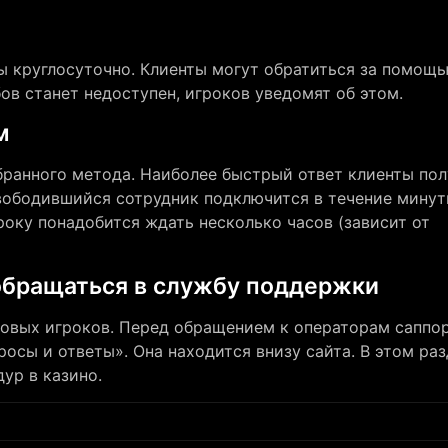
 круглосуточно. Клиенты могут обратиться за помощь
ов станет недоступен, игроков уведомят об этом.
м
бранного метода. Наиболее быстрый ответ клиенты пол
вободившийся сотрудник подключится в течение минут
року понадобится ждать несколько часов (зависит от
обращаться в службу поддержки
новых игроков. Перед обращением к операторам саппо
осы и ответы». Она находится внизу сайта. В этом ра
ур в казино.