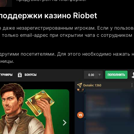
поддержки казино Riobet
 даже незарегистрированным игрокам. Если у пользов
ь только email-адрес при открытии чата с сотрудником
другими посетителями. Для этого необходимо нажать 
аницы.