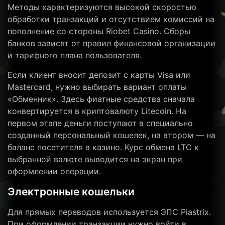
Методы характеризуются высокой скоростью
обработки транзакций и отсутствием комиссий на
пополнение со стороны Riobet Casino. Сборы
банков зависят от правил финансовой организации
и тарифного плана пользователя.
Если клиент вносит депозит с карты Visa или
Mastercard, нужно выбирать вариант оплаты
«Обменник». Здесь фиатные средства сначала
конвертируется в криптовалюту Litecoin. На
первом этапе деньги поступают в специально
созданный персональный кошелек, на втором — на
баланс посетителя в казино. Курс обмена LTC к
выбранной валюте выводится на экран при
оформлении операции.
Электронные кошельки
Для прямых переводов используется ЭПС Piastrix.
При оформлении транзакции нужно войти в