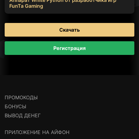
Аппарат White Python от разработчика игр
FunTa Gaming
Скачать
Регистрация
ПРОМОКОДЫ
БОНУСЫ
ВЫВОД ДЕНЕГ
ПРИЛОЖЕНИЕ НА АЙФОН