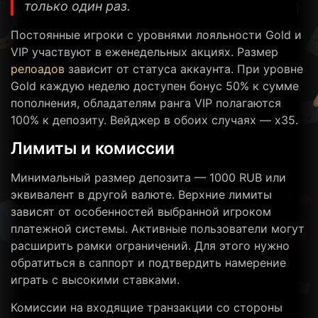
только один раз.
Постоянные игроки с уровнями лояльности Gold и
VIP участвуют в еженедельных акциях. Размер
релоадов
зависит от статуса аккаунта. При уровне
Gold каждую неделю доступен бонус 50% к сумме
пополнения, обладателям ранга VIP полагаются
100% к депозиту. Вейджер в обоих случаях — х35.
Лимиты и комиссии
Минимальный размер депозита — 1000 RUB или
эквивалент в другой валюте. Верхние лимиты
зависят от особенностей выбранной игроком
платежной системы. Активные пользователи могут
расширить рамки ограничений. Для этого нужно
обратиться в саппорт и подтвердить намерение
играть с высокими ставками.
Комиссии на входящие транзакции со стороны