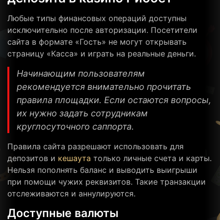
Любые типы финансовых операций доступны
исключительно после авторизации. Посетители
сайта в формате «Гость» не могут открывать
страницу «Касса» и играть на реальные деньги.
Начинающим пользователям
рекомендуется внимательно прочитать
правила площадки. Если остаются вопросы,
их нужно задать сотрудникам
круглосуточного саппорта.
Правила сайта разрешают использовать для
депозитов и
кешаута
только личные счета и карты.
Нельзя пополнять баланс и выводить выигрыши
при помощи чужих реквизитов. Такие транзакции
отслеживаются и аннулируются.
Доступные валюты