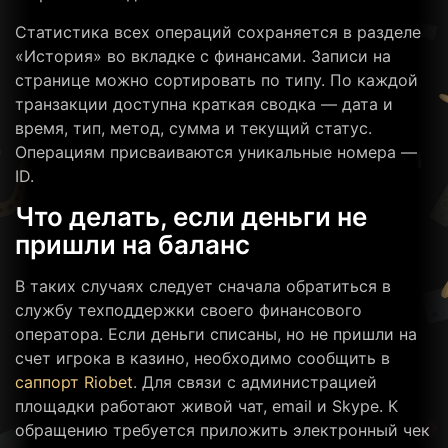
Статистика всех операций сохраняется в разделе
«История» во вкладке с финансами. Записи на
странице можно сортировать по типу. По каждой
транзакции доступна краткая сводка — дата и
время, тип, метод, сумма и текущий статус.
Операциям присваиваются уникальные номера ―
ID.
Что делать, если деньги не
пришли на баланс
В таких случаях следует сначала обратиться в
службу техподдержки своего финансового
оператора. Если деньги списаны, но не пришли на
счет игрока в казино, необходимо сообщить в
саппорт Riobet
. Для связи с администрацией
площадки работают живой чат, email и Skype. К
обращению требуется приложить электронный чек