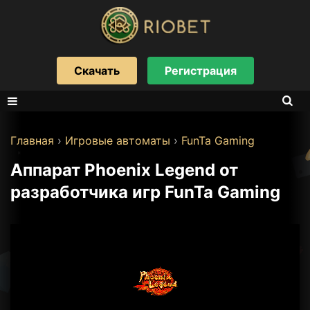
Скачать
Регистрация
Главная
›
Игровые автоматы
›
FunTa Gaming
Аппарат Phoenix Legend от
разработчика игр FunTa Gaming