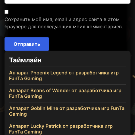
Сохранить моё имя, email и адрес сайта в этом
браузере для последующих моих комментариев.
Таймлайн
Аппарат Phoenix Legend от разработчика игр
FunTa Gaming
Аппарат Beans of Wonder от разработчика игр
FunTa Gaming
Аппарат Goblin Mine от разработчика игр FunTa
Gaming
Аппарат Lucky Patrick от разработчика игр
FunTa Gaming