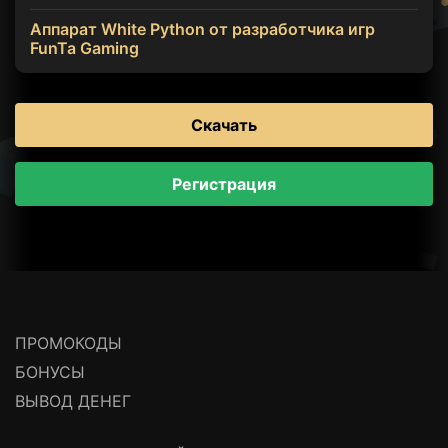
Аппарат White Python от разработчика игр
FunTa Gaming
Скачать
Регистрация
ПРОМОКОДЫ
БОНУСЫ
ВЫВОД ДЕНЕГ