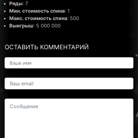
Ряды
: 7
Мин. стоимость спина
: 1
Макс. стоимость спина
: 500
Выигрыш
: 5 000 000
ОСТАВИТЬ КОММЕНТАРИЙ