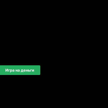
Игра на деньги