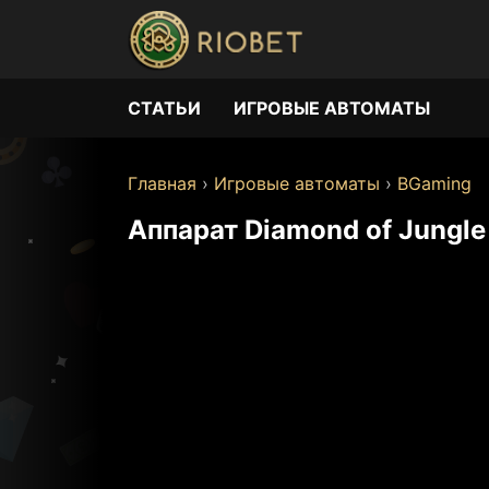
СТАТЬИ
ИГРОВЫЕ АВТОМАТЫ
Главная
›
Игровые автоматы
›
BGaming
Аппарат Diamond of Jungle