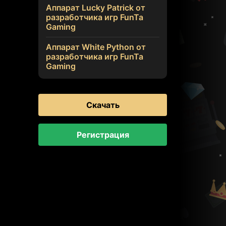
Аппарат Lucky Patrick от
разработчика игр FunTa
Gaming
Аппарат White Python от
разработчика игр FunTa
Gaming
Скачать
Регистрация