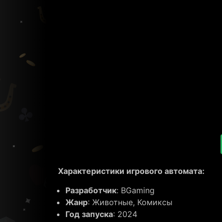
Характеристики игрового автомата:
Разработчик
: BGaming
Жанр
: Животные, Комиксы
Год запуска
: 2024