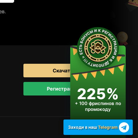
ев.
ЕСТЬ БОНУСЫ
И
К РЕГИСТРАЦИИ И К ДЕПОЗ
И
ТУ !!!
>>
Скачать
225%
Регистрация
+ 100 фриспинов по
промокоду
Заходи в наш
Telegram