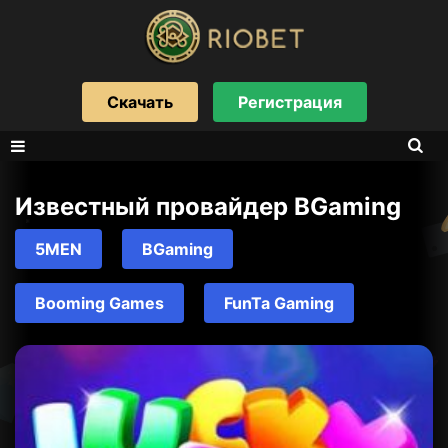
Скачать
Регистрация
Известный провайдер BGaming
5MEN
BGaming
Booming Games
FunTa Gaming