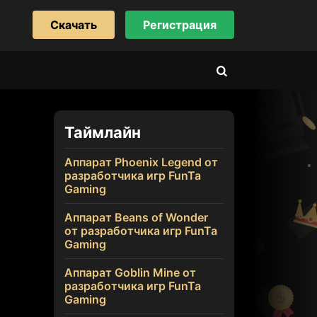
Скачать
Регистрация
Таймлайн
Аппарат Phoenix Legend от
разработчика игр FunTa
Gaming
Аппарат Beans of Wonder
от разработчика игр FunTa
Gaming
Аппарат Goblin Mine от
разработчика игр FunTa
Gaming