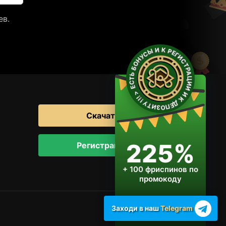
ев.
ЕСТЬ БОНУС
Ы
И
К РЕГИСТРАЦИИ И К ДЕ
ПОЗ
И
Т
У !!!
>>
Скачать
225%
Регистрация
+ 100 фриспинов по
промокоду
Заходи в наш
Telegram