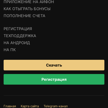
ПРИЛОЖЕНИЕ НА АЙФОН
КАК ОТЫГРАТЬ БОНУСЫ
ПОПОЛНЕНИЕ СЧЕТА
РЕГИСТРАЦИЯ
ТЕХПОДДЕРЖКА
НА АНДРОИД
НА ПК
Скачать
Регистрация
Главная
Карта сайта
Telegram-канал